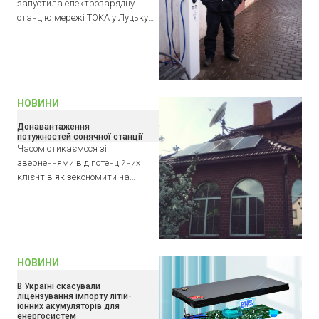
запустила електрозарядну
станцію мережі TOKA у Луцьку…
НОВИНИ
Донавантаження
потужностей сонячної станції
Часом стикаємося зі
зверненнями від потенційних
клієнтів як зекономити на…
НОВИНИ
В Україні скасували
ліцензування імпорту літій-
іонних акумуляторів для
енергосистем