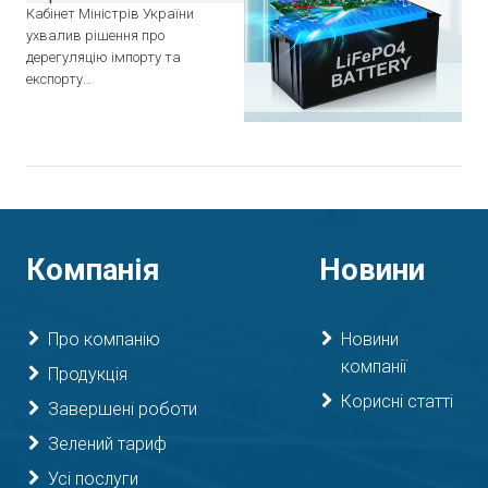
Кабінет Міністрів України
ухвалив рішення про
дерегуляцію імпорту та
експорту…
Компанія
Новини
Про компанію
Новини
компанії
Продукція
Корисні статті
Завершені роботи
Зелений тариф
Усі послуги