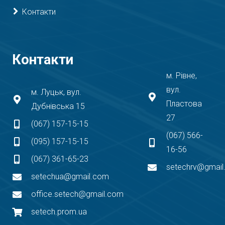
Контакти
Контакти
м. Рівне,
вул.
м. Луцьк, вул.
Пластова
Дубнівська 15
27
(067) 157-15-15
(067) 566-
(095) 157-15-15
16-56
(067) 361-65-23
setechrv@gmai
setechua@gmail.com
office.setech@gmail.com
setech.prom.ua