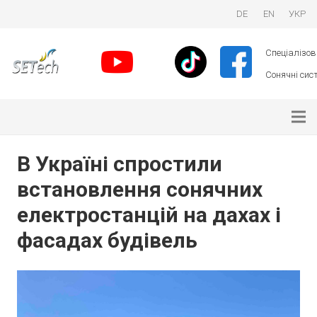
DE
EN
УКР
Спеціалізова
Сонячні сист
В Україні спростили
встановлення сонячних
електростанцій на дахах і
фасадах будівель