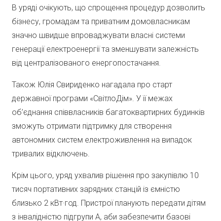
В уряді очікують, що спрощення процедур дозволить
бізнесу, громадам та приватним домовласникам
значно швидше впроваджувати власні системи
генерації електроенергії та зменшувати залежність
від централізованого енергопостачання.
Також Юлія Свириденко нагадала про старт
державної програми «СвітлоДім». У її межах
об’єднання співвласників багатоквартирних будинків
зможуть отримати підтримку для створення
автономних систем електроживлення на випадок
тривалих відключень.
Крім цього, уряд ухвалив рішення про закупівлю 10
тисяч портативних зарядних станцій із ємністю
близько 2 кВт·год. Пристрої планують передати дітям
з інвалідністю підгрупи А, аби забезпечити базові