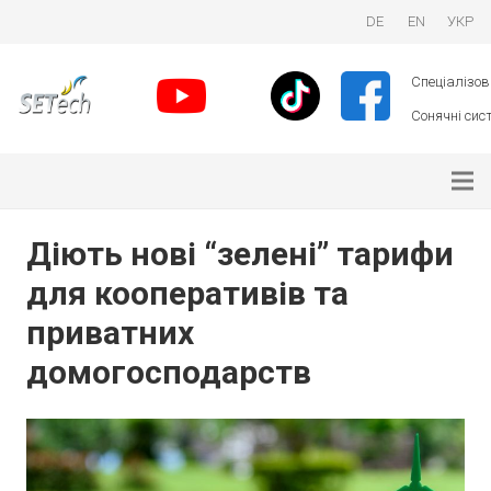
DE
EN
УКР
Спеціалізова
Сонячні сист
Діють нові “зелені” тарифи
для кооперативів та
приватних
домогосподарств