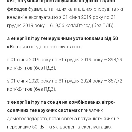
кВт, за умови їх розташування на дахах та/або
фасадах
будівель та інших капітальних споруд, та які
введені в експлуатацію з 01 січня 2019 року по 31
грудня 2019 року – 619,56 коп/кВт·год (без ПДВ).
з енергії вітру генеруючими установками від 50
кВт
та які введені в експлуатацію:
з 01 січня 2019 року по 31 грудня 2019 року – 398,29
коп/кВт·год (без ПДВ);
з 01 січня 2020 року по 31 грудня 2024 року – 357,72
коп/кВт·год (без ПДВ).
з енергії вітру та сонця на комбінованих вітро-
сонячних генеруючих системах
приватних
домогосподарств, встановлена потужність яких не
перевищує 50 кВт та які введені в експлуатацію: