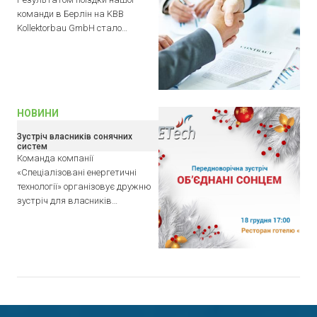
команди в Берлін на KBB
Kollektorbau GmbH стало…
НОВИНИ
Зустріч власників сонячних
систем
Команда компанії
«Спеціалізовані енергетичні
технології» організовує дружню
зустріч для власників…