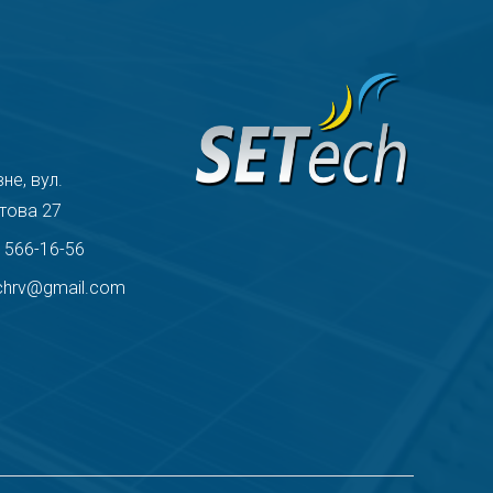
вне, вул.
това 27
) 566-16-56
chrv@gmail.com