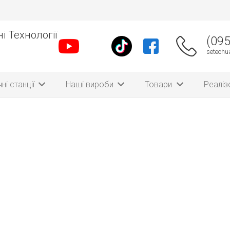
і Технології
(095
setech
ні станції
Наші вироби
Товари
Реаліз