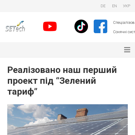
DE
EN
УКР
Спеціалізова
Сонячні сист
Реалізовано наш перший
проект під “Зелений
тариф”