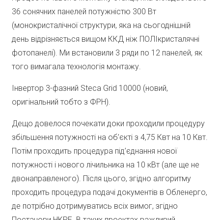
36 сонячних панелей потужністю 300 Вт
(монокристалічної структури, яка на сьогоднішній
день відрізняється вищом ККД ніж ПОЛІкристалячні
фотопанелі). Ми встановили 3 ряди по 12 панелей, як
того вимагала технологія монтажу.
Інвертор 3-фазний Steca Grid 10000 (новий,
оригінальний тобто з ФРН).
Дещо довелося почекати доки проходили процедуру
збільшення потужності на об’єкті з 4,75 Квт на 10 Квт.
Потім проходить процедура під’єднання нової
потужності і нового лічильника на 10 кВт (але ще не
двонаправленого). Після цього, згідно алгоритму
проходить процедура подачі документів в Обленерго,
де потрібно дотримуватись всіх вимог, згідно
Постанови НКРЕ. В таких проектах важливий