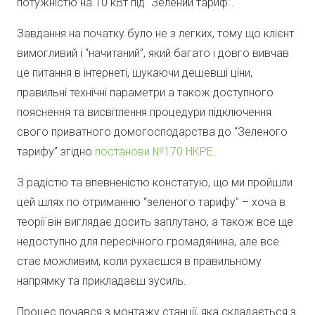
потужністю на 10 кВт під “Зелений тариф”.
Завдання на початку було не з легких, тому що клієнт
вимогливий і “начитаний”, який багато і довго вивчав
це питання в інтернеті, шукаючи дешевші ціни,
правильні технічні параметри а також доступного
пояснення та висвітлення процедури підключення
свого приватного домогосподарства до “Зеленого
тарифу” згідно
постанови №170 НКРЕ
.
З радістю та впевненістю констатую, що ми пройшли
цей шлях по отриманню “зеленого тарифу” – хоча в
теорії він виглядає досить заплутано, а також все ще
недоступно для пересічного громадянина, але все
стає можливим, коли рухаєшся в правильному
напрямку та прикладаєш зусиль.
Процес почався з монтажу станції, яка складається з