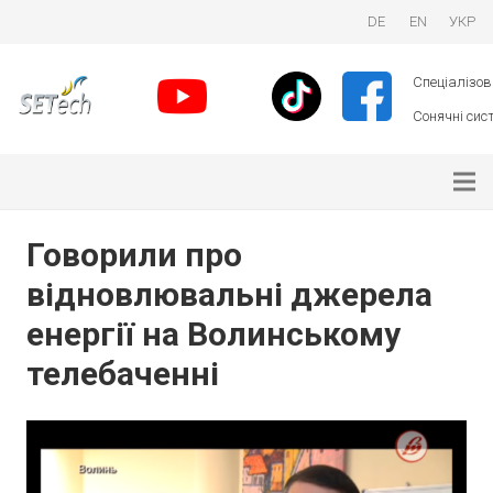
DE
EN
УКР
Спеціалізова
Сонячні сист
Говорили про
відновлювальні джерела
енергії на Волинському
телебаченні