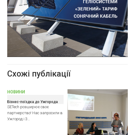
Схожі публікації
НОВИНИ
Бізнес-поїздка до Ужгорода
SETech розширює своє
партнерство! Нас запросили в
Ужгород і 3…