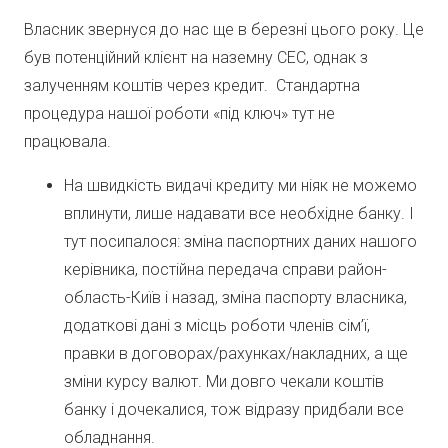
Власник звернуся до нас ще в березні цього року. Це
був потенційний клієнт на наземну СЕС, однак з
залученням коштів через кредит. Стандартна
процедура нашої роботи «під ключ» тут не
працювала.
На швидкість видачі кредиту ми ніяк не можемо
вплинути, лише надавати все необхідне банку. І
тут посипалося: зміна паспортних даних нашого
керівника, постійна передача справи район-
область-Київ і назад, зміна паспорту власника,
додаткові дані з місць роботи членів сім’ї,
правки в договорах/рахунках/накладних, а ще
зміни курсу валют. Ми довго чекали коштів
банку і дочекалися, тож відразу придбали все
обладнання.