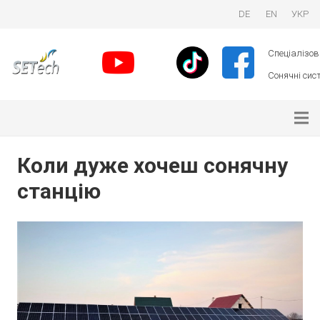
DE
EN
УКР
Спеціалізова
Сонячні сист
Коли дуже хочеш сонячну
станцію