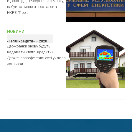
Відсьогодні, 16 серпня 2016 року,
набуває чинності постанова
НКРЕ “Про…
НОВИНИ
«Теплі кредити» – 2020
Держбанки знову будуть
надавати «теплі кредити» –
Держенергоефективності уклало
договори…