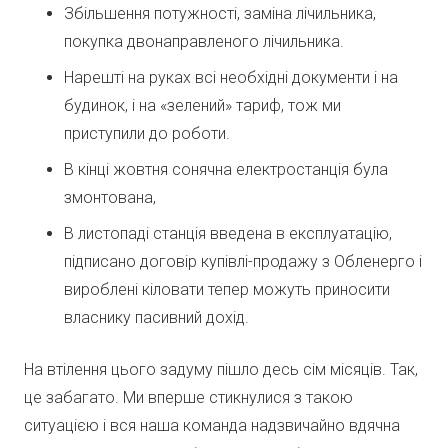
Збільшення потужності, заміна лічильника,
покупка двонаправленого лічильника.
Нарешті на руках всі необхідні документи і на
будинок, і на «зелений» тариф, тож ми
приступили до роботи.
В кінці жовтня сонячна електростанція була
змонтована,
В листопаді станція введена в експлуатацію,
підписано договір купівлі-продажу з Обленерго і
вироблені кіловати тепер можуть приносити
власнику пасивний дохід.
На втілення цього задуму пішло десь сім місяців. Так,
це забагато. Ми вперше стикнулися з такою
ситуацією і вся наша команда надзвичайно вдячна