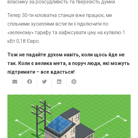
власнику за розсудливість та тверезість думки.
Тепер 30-ти кіловатна станція вже працює, ми
спільними зусиллями встигли її підключити по
«зеленому» тарифу та зафіксувати ціну на купівлю 1
кВт 0,18 Євро.
Тож не падайте духом навіть, коли щось йде не
так. Коли є велика мета, а поруч люди, які можуть
підтримати – все вдасться!