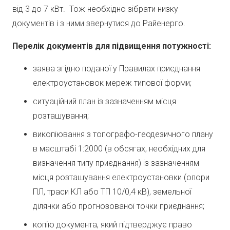
від 3 до 7 кВт. Тож необхідно зібрати низку
документів і з ними звернутися до Райенерго.
Перелік документів для підвищення потужності:
заява згідно поданої у Правилах приєднання
електроустановок мереж типової форми;
ситуаційний план із зазначенням місця
розташування;
викопіювання з топографо-геодезичного плану
в масштабі 1:2000 (в обсягах, необхідних для
визначення типу приєднання) із зазначенням
місця розташування електроустановки (опори
ПЛ, траси КЛ або ТП 10/0,4 кВ), земельної
ділянки або прогнозованої точки приєднання;
копію документа, який підтверджує право