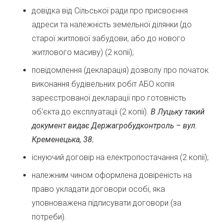
довідка від Сільської ради про присвоєння
адреси та належність земельної ділянки (до
старої житлової забудови, або до нового
житлового масиву) (2 копії);
повідомлення (декларація) дозволу про початок
виконання будівельних робіт АБО копія
зареєстрованої декларації про готовність
об’єкта до експлуатації (2 копії).
В Луцьку такий
документ видає Держагробудконтроль – вул.
Кременецька, 38
;
існуючий договір на електропостачання (2 копії);
належним чином оформлена довіреність на
право укладати договори особі, яка
уповноважена підписувати договори (за
потреби).