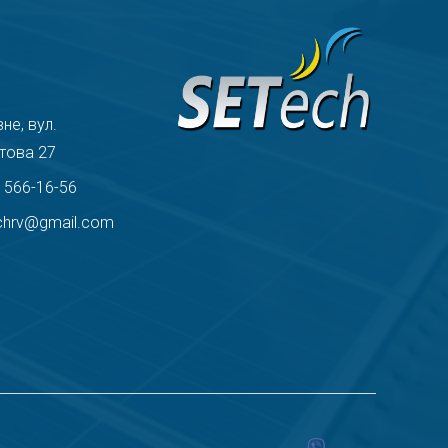
вне, вул.
това 27
) 566-16-56
chrv@gmail.com