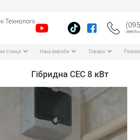
і Технології
(095
setech
ні станції
Наші вироби
Товари
Реаліз
Гібридна СЕС 8 кВт