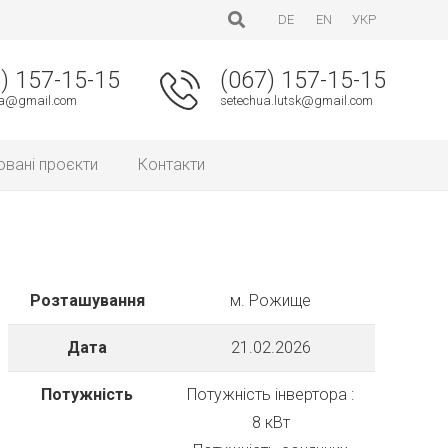
DE
EN
УКР
) 157-15-15
(067) 157-15-15
ua@gmail.com
setechua.lutsk@gmail.com
овані проєкти
Контакти
Розташування
м. Рожище
Дата
21.02.2026
Потужність
Потужність інвертора :
8 кВт