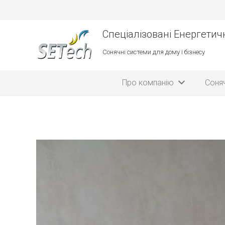
Спеціалізовані Енергетичн
Сонячні системи для дому і бізнесу
Про компанію
Соняч