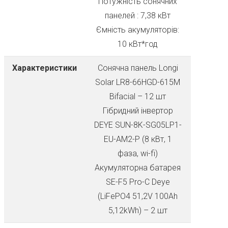
Потужність сонячних
панелей : 7,38 кВт
Ємність акумуляторів:
10 кВт*год
Характеристики
Сонячна панель Longi
Solar LR8-66HGD-615M
Bifacial – 12 шт
Гібридний інвертор
DEYE SUN-8K-SG05LP1-
EU-AM2-P (8 кВт, 1
фаза, wi-fi)
Акумуляторна батарея
SE-F5 Pro-С Deye
(LiFePO4 51,2V 100Ah
5,12kWh) – 2 шт