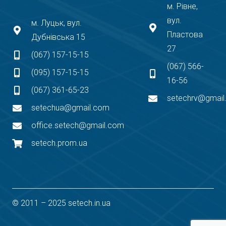
м. Рівне,
вул.
м. Луцьк, вул.
Пластова
Дубнівська 15
27
(067) 157-15-15
(067) 566-
(095) 157-15-15
16-56
(067) 361-65-23
setechrv@gmai
setechua@gmail.com
office.setech@gmail.com
setech.prom.ua
© 2011 – 2025 setech.in.ua