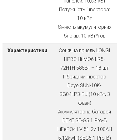
панелей: 10,53 кВт
Потужність інвертора:
10 кВт
Ємність акумуляторних
блоків: 10 кВт*год
Характеристики
Сонячна панель LONGI
HPBC Hi-MO6 LR5-
72HTH 585Вт – 18 шт
Гібридний інвертор
Deye SUN-10K-
SG04LP3-EU (10 кВт, 3
фази)
Акумуляторна батарея
DEYE SE-G5.1 Pro-B
LiFePO4 LV 51.2v 100AH
5.12kwh (SEG5.1 Pro-B)