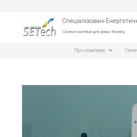
Спеціалізовані Енергетичн
Сонячні системи для дому і бізнесу
Про компанію
Соняч