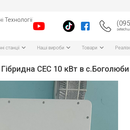
і Технології
(095
setech
ні станції
Наші вироби
Товари
Реаліз
Гібридна СЕС 10 кВт в с.Боголюби