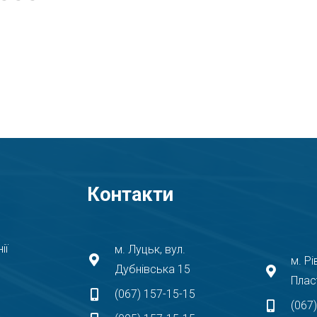
Контакти
ії
м. Луцьк, вул.
м. Рі
Дубнівська 15
Плас
(067) 157-15-15
(067