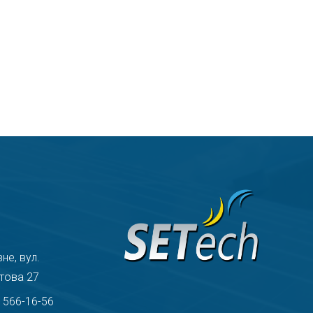
вне, вул.
това 27
) 566-16-56