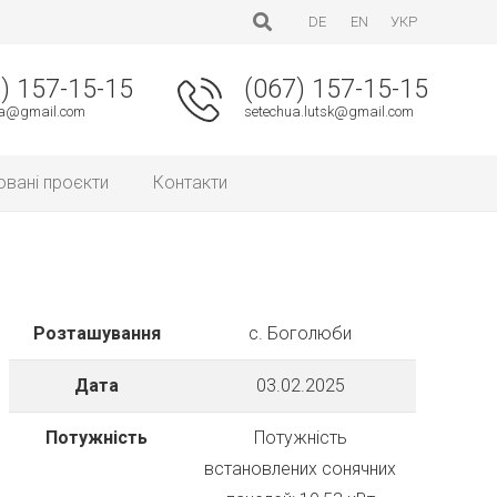
DE
EN
УКР
) 157-15-15
(067) 157-15-15
ua@gmail.com
setechua.lutsk@gmail.com
овані проєкти
Контакти
Розташування
с. Боголюби
Дата
03.02.2025
Потужність
Потужність
встановлених сонячних