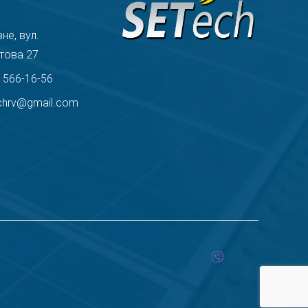
вне, вул.
това 27
) 566-16-56
chrv@gmail.com