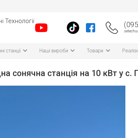
і Технології
(095
setech
ні станції
Наші вироби
Товари
Реаліз
на сонячна станція на 10 кВт у с.