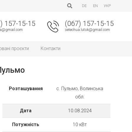
DE
EN
УКР
) 157-15-15
(067) 157-15-15
ua@gmail.com
setechua.lutsk@gmail.com
овані проєкти
Контакти
 Пульмо
Розташування
с. Пульмо, Волинська
обл.
Дата
10.08.2024
Потужність
10 кВт