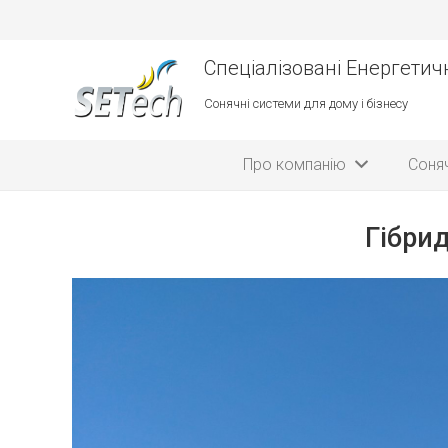
Спеціалізовані Енергетичн
Сонячні системи для дому і бізнесу
Про компанію
Соняч
Гібрид