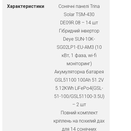
Характеристики
Сонячні панелі Trina
Solar TSM-430
DE09R.08 – 14 шт
Гібридний інвертор
Deye SUN-10K-
SG02LP1-EU-AM3 (10
кВт, 1 фаза, wi-fi
моніторинг)
Акумуляторна батарея
GSL51100 100Ah 51.2V
5.12KWh LiFePo4(GSL-
51-100/GSL51100-3.5U)
– 2 шт
Повний комплект
кріплень на похилий дах
для 14 сонячних