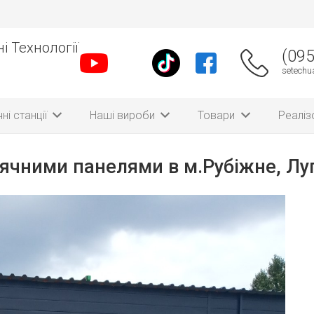
і Технології
(095
setech
ні станції
Наші вироби
Товари
Реаліз
ячними панелями в м.Рубіжне, Лу