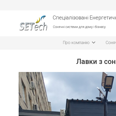
Спеціалізовані Енергетичн
Сонячні системи для дому і бізнесу
Про компанію
Соняч
Лавки з сон