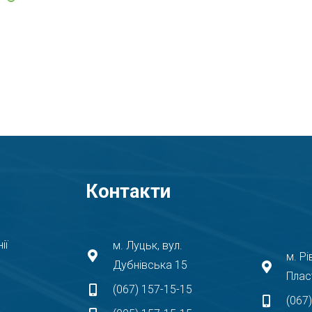
Контакти
ії
м. Луцьк, вул.
м. Рі
Дубнівська 15
Плас
(067) 157-15-15
(067