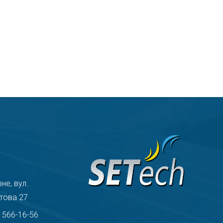
вне, вул.
това 27
) 566-16-56