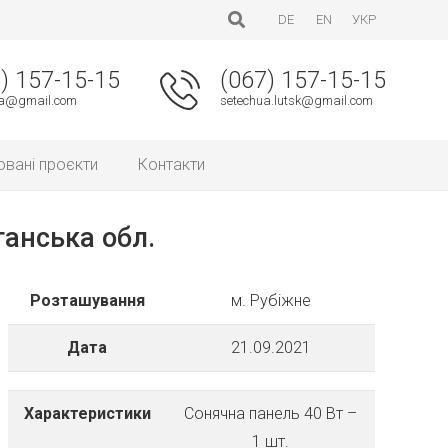
DE
EN
УКР
) 157-15-15
(067) 157-15-15
ua@gmail.com
setechua.lutsk@gmail.com
овані проєкти
Контакти
ганська обл.
Розташування
м. Рубіжне
Дата
21.09.2021
Характеристики
Сонячна панель 40 Вт –
1 шт.