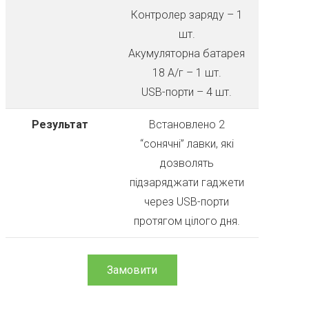
Контролер заряду – 1
шт.
Акумуляторна батарея
18 А/г – 1 шт.
USB-порти – 4 шт.
Результат
Встановлено 2
“сонячні” лавки, які
дозволять
підзаряджати гаджети
через USB-порти
протягом цілого дня.
Замовити