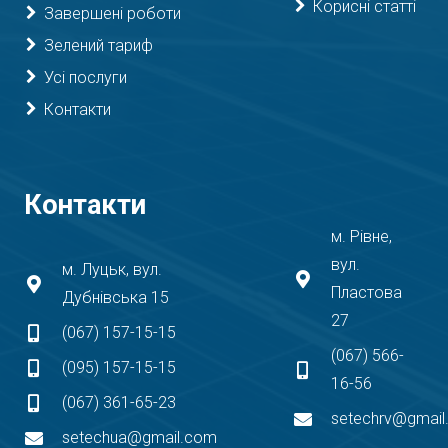
Корисні статті
Завершені роботи
Зелений тариф
Усі послуги
Контакти
Контакти
м. Рівне,
вул.
м. Луцьк, вул.
Пластова
Дубнівська 15
27
(067) 157-15-15
(067) 566-
(095) 157-15-15
16-56
(067) 361-65-23
setechrv@gmai
setechua@gmail.com