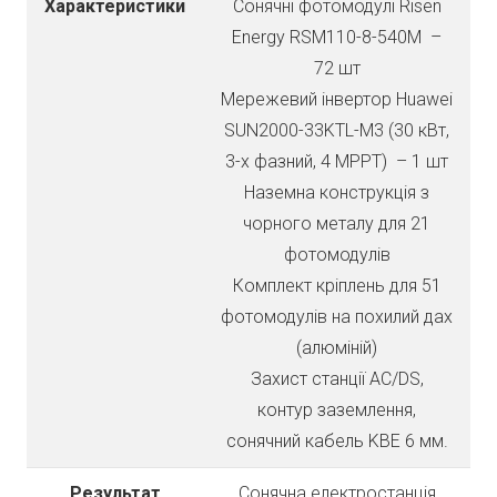
Характеристики
Сонячні фотомодулі Risen
Energy RSM110-8-540М –
72 шт
Мережевий інвертор Huawei
SUN2000-33KTL-М3 (30 кВт,
3-х фазний, 4 МРРТ) – 1 шт
Наземна конструкція з
чорного металу для 21
фотомодулів
Комплект кріплень для 51
фотомодулів на похилий дах
(алюміній)
Захист станції AC/DS,
контур заземлення,
сонячний кабель KBE 6 мм.
Результат
Сонячна електростанція