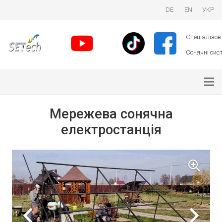
DE
EN
УКР
Спеціалізова
Сонячні сист
Мережева сонячна
електростанція