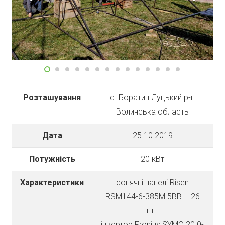
Розташування
с. Боратин Луцький р-н
Волинська область
Дата
25.10.2019
Потужність
20 кВт
Характеристики
cонячні панелі Risen
RSM144-6-385M 5BB – 26
шт.
інвертор Fronius SYMO 20.0-