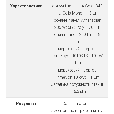
Характеристики
cонячні панелі JA Solar 340
HalfCells Mono – 18 шт.
cонячні панелі Amerisolar
285 Wt 5BB Poly – 20 шт.
онячні панелі 260 Вт – 18
шт.
мережевий інвертор
TrannErgy TR010KTKL 10 kWt
– 1 шт.
мережевий інвертор
PrimeVolt 10 kWt – 1 шт.
Загальна потужність станції
– 16,5 кВт
Результат
Сонячна станція
змонтована в три етапи “під