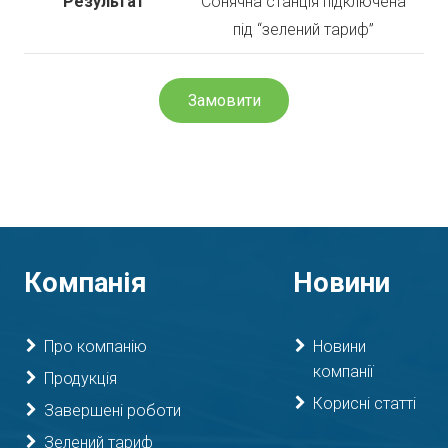
Результат
Сонячна станція підключена
під “зелений тариф”
Замовити
Компанія
Новини
Про компанію
Новини
компанії
Продукція
Корисні статті
Завершені роботи
Зелений тариф