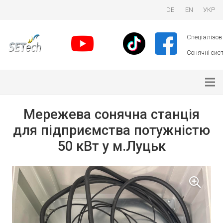
DE
EN
УКР
Спеціалізова
Сонячні сист
Мережева сонячна станція
для підприємства потужністю
50 кВт у м.Луцьк