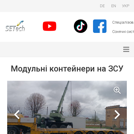
DE
EN
УКР
Спеціалізова
Сонячні сист
Модульні контейнери на ЗСУ