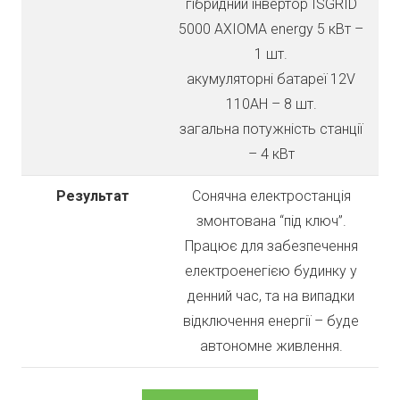
гібридний інвертор ISGRID
5000 AXIOMA energy 5 кВт –
1 шт.
акумуляторні батареї 12V
110AH – 8 шт.
загальна потужність станції
– 4 кВт
Результат
Сонячна електростанція
змонтована “під ключ”.
Працює для забезпечення
електроенегією будинку у
денний час, та на випадки
відключення енергії – буде
автономне живлення.