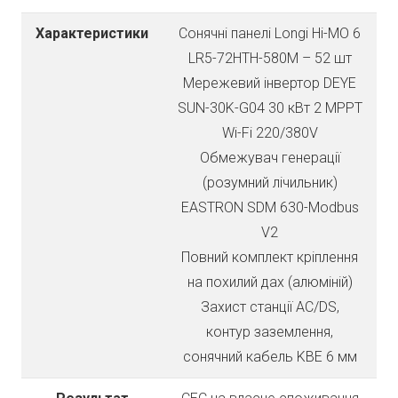
Характеристики
Сонячні панелі Longi Hi-MO 6
LR5-72HTH-580M – 52 шт
Мережевий інвертор DEYE
SUN-30K-G04 30 кВт 2 MPPT
Wi-Fi 220/380V
Обмежувач генерації
(розумний лічильник)
EASTRON SDM 630-Modbus
V2
Повний комплект кріплення
на похилий дах (алюміній)
Захист станції AC/DS,
контур заземлення,
сонячний кабель KBE 6 мм