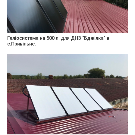
Геліосистема на 500 л. для ДНЗ “Бджілка” в
с.Привільне.