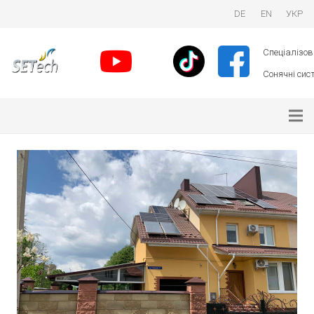
DE
EN
УКР
Спеціалізова
Сонячні сист