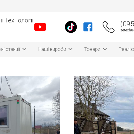
і Технології
(095
setech
ні станції
Наші вироби
Товари
Реаліз