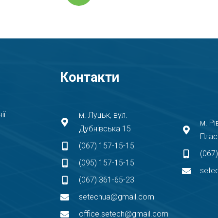
Контакти
ії
м. Луцьк, вул.
м. Рі
Дубнівська 15
Плас
(067) 157-15-15
(067
(095) 157-15-15
sete
(067) 361-65-23
setechua@gmail.com
office.setech@gmail.com