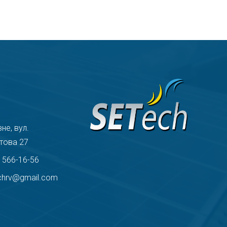
вне, вул.
това 27
) 566-16-56
chrv@gmail.com