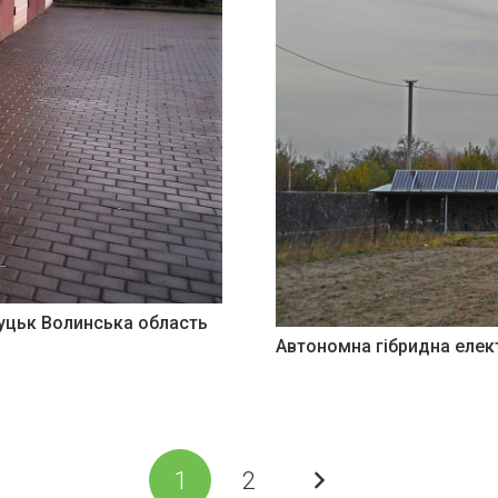
Луцьк Волинська область
Автономна гібридна елект
1
2