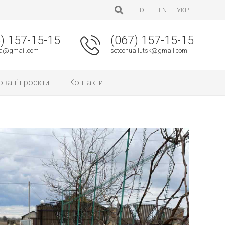
DE
EN
УКР
) 157-15-15
(067) 157-15-15
ua@gmail.com
setechua.lutsk@gmail.com
овані проєкти
Контакти