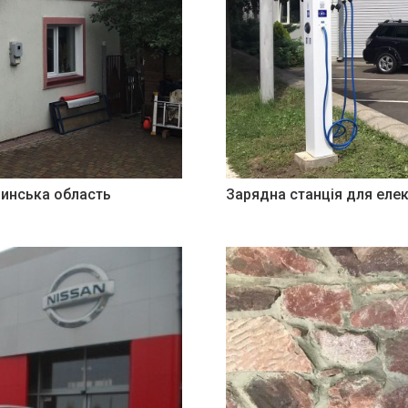
линська область
Зарядна станція для елек