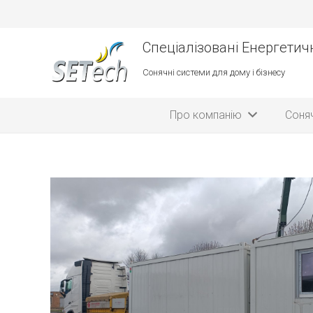
Спеціалізовані Енергетичн
Сонячні системи для дому і бізнесу
Про компанію
Соняч