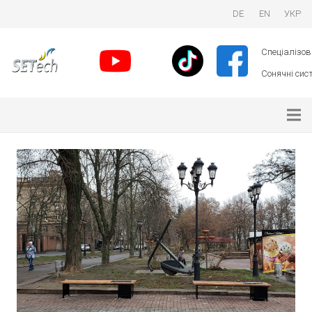
DE
EN
УКР
Спеціалізова
Сонячні сист