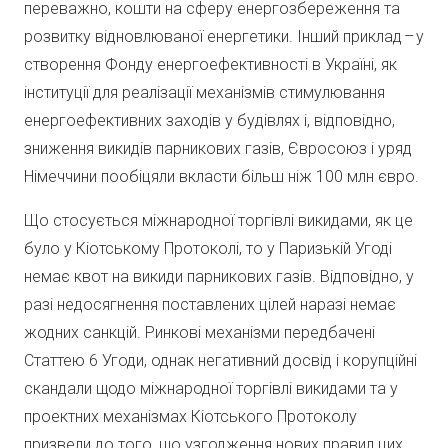
переважно, кошти на сферу енергозбереження та
розвитку відновлюваної енергетики. Інший приклад – у
створення Фонду енергоефективності в Україні, як
інституції для реалізації механізмів стимулювання
енергоефективних заходів у будівлях і, відповідно,
зниження викидів парникових газів, Євросоюз і уряд
Німеччини пообіцяли вкласти більш ніж 100 млн євро.
Що стосується міжнародної торгівлі викидами, як це
було у Кіотському Протоколі, то у Паризькій Угоді
немає квот на викиди парникових газів. Відповідно, у
разі недосягнення поставлених цілей наразі немає
жодних санкцій. Ринкові механізми передбачені
Статтею 6 Угоди, однак негативний досвід і корупційні
скандали щодо міжнародної торгівлі викидами та у
проектних механізмах Кіотського Протоколу
призвели до того, що узгодження нових правил цих