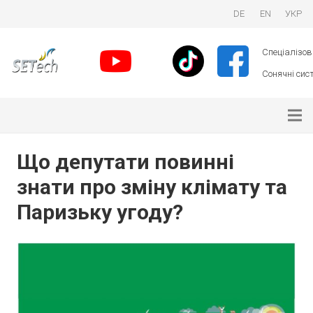
DE
EN
УКР
Спеціалізова
Сонячні сист
Що депутати повинні
знати про зміну клімату та
Паризьку угоду?