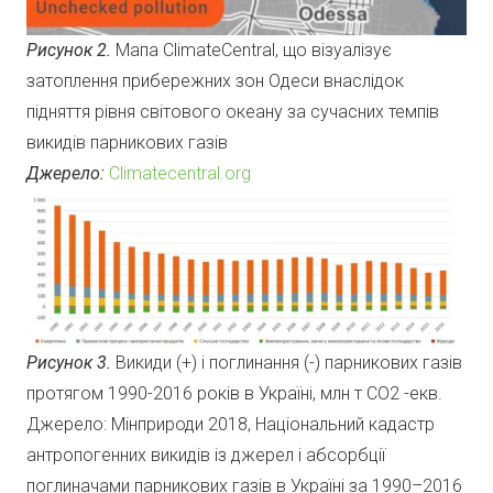
Рисунок 2.
Мапа ClimateCentral, що візуалізує
затоплення прибережних зон Одеси внаслідок
підняття рівня світового океану за сучасних темпів
викидів парникових газів
Джерело:
Climatecentral.org
Рисунок 3.
Викиди (+) і поглинання (-) парникових газів
протягом 1990-2016 років в Україні, млн т СО2 -екв.
Джерело: Мінприроди 2018, Національний кадастр
антропогенних викидів із джерел і абсорбції
поглиначами парникових газів в Україні за 1990–2016