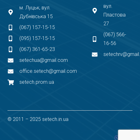
вул.
м. Луцьк, вул.
Пластова
Дубнівська 15
27
(067) 157-15-15
(067) 566-
(095) 157-15-15
16-56
(067) 361-65-23
setechrv@gmai
setechua@gmail.com
office.setech@gmail.com
setech.prom.ua
© 2011 – 2025 setech.in.ua