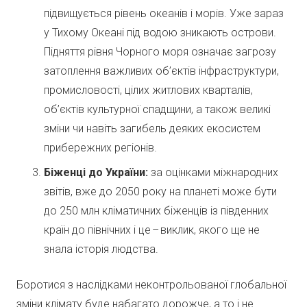
підвищується рівень океанів і морів. Уже зараз
у Тихому Океані під водою зникають острови.
Підняття рівня Чорного моря означає загрозу
затоплення важливих об’єктів інфраструктури,
промисловості, цілих житлових кварталів,
об’єктів культурної спадщини, а також великі
зміни чи навіть загибель деяких екосистем
прибережних регіонів.
Біженці до України:
за оцінками міжнародних
звітів, вже до 2050 року на планеті може бути
до 250 млн кліматичних біженців із південних
країн до північних і це – виклик, якого ще не
знала історія людства.
Боротися з наслідками неконтрольованої глобальної
зміни клімату буде набагато дорожче, а то і не