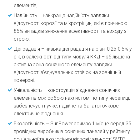
елементів,
Надійність – найкраща надійність завдяки
відсутності корозії та мікротріщин, які є причиною
86% випадків зниження ефективності та виходу зі
строю,
Деградація – низька деградація на рівні 0,25-0,5% у
рік, в залежності від типу модуля ККД – збільшена
активна зона сонячного елементу завдяки
відсутності з’єднувальних стрічок на зовнішній
поверхні,
Унікальність – конструкція з’єднання сонячних
елементів між собою нахлистом, по типу черепиці,
забезпечує гнучке, надійне та багатоточкове
електричне з’єднання
Екологічність – SunPower займає 1 місце серед 35
провідних виробників сонячних панелей у рейтингу
соціальної та екологічної відповідальності SVTC,