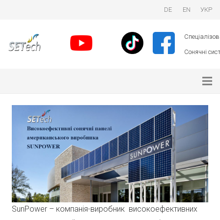
DE
EN
УКР
Спеціалізова
Сонячні сист
SunPower – компанія-виробник високоефективних