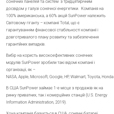
сонячних панелей та систем з тридцятирічним
досвідом у галузі сонячної енергетики. Компанія на
100% американська, а 60% акцій SunPower належить
Світовому гіганту – компанії Total, що є
гарантуванням фінансової стабільності компанії і
довготривалого плану розвитку та забезпечення
гарантійних випадків.
Вибір на користь високоефективних сонячних
модулів SunPower зробили такі відомі компанії і
організації, як –
NASA, Apple, Microsoft, Google, HP, Walmart, Toyota, Hond
В США SunPower займає 1-е місце з продажів як на
ринку приватних, так і комерційних станцій (U.S. Energy
Information Administration, 2019).
Хоча компанія базується в США, сонячні батареї