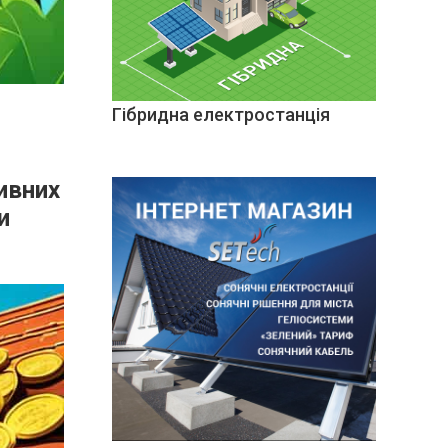
Гібридна електростанція
ивних
и