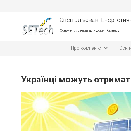
Спеціалізовані Енергетичн
Сонячні системи для дому і бізнесу
Про компанію
Соняч
Українці можуть отримат