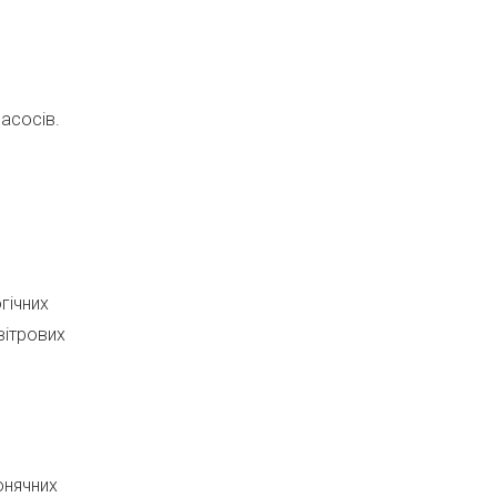
асосів.
гічних
вітрових
онячних