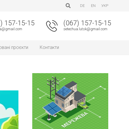
DE
EN
УКР
) 157-15-15
(067) 157-15-15
ua@gmail.com
setechua.lutsk@gmail.com
овані проєкти
Контакти