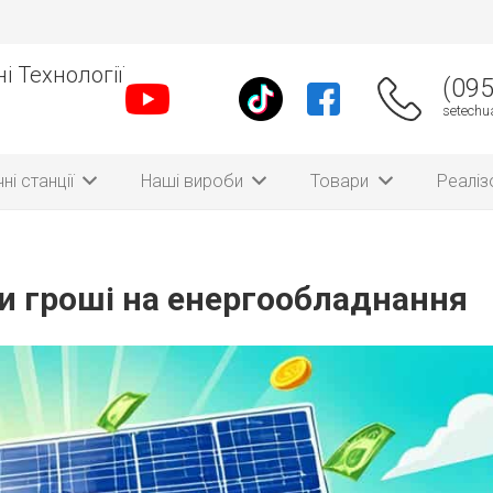
і Технології
(095
setech
ні станції
Наші вироби
Товари
Реаліз
и гроші на енергообладнання