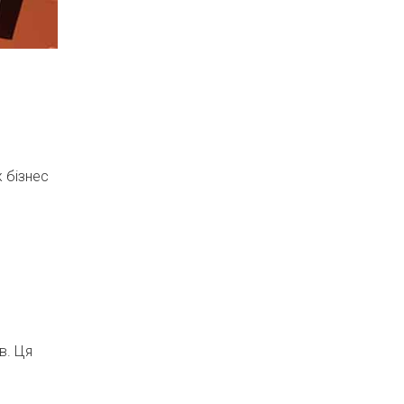
 бізнес
в. Ця