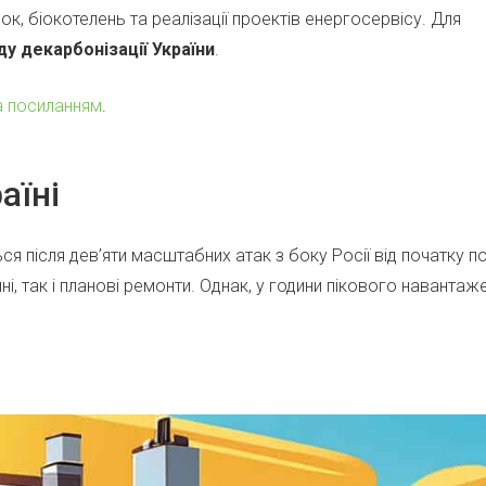
ок, біокотелень та реалізації проектів енергосервісу. Для
у декарбонізації України
.
а посиланням
.
аїні
я після дев’яти масштабних атак з боку Росії від початку п
ні, так і планові ремонти. Однак, у години пікового навантаж