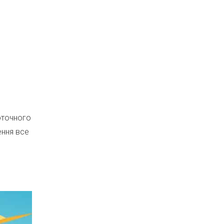
оточного
ення все