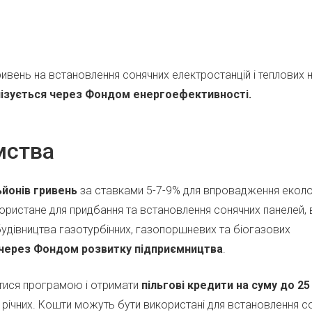
ивень на встановлення сонячних електростанцій і теплових н
ізується через Фондом енергоефективності.
мства
ьйонів гривень
за ставками 5-7-9% для впровадження еколо
ористане для придбання та встановлення сонячних панелей, 
я будівництва газотурбінних, газопоршневих та біогазових
 через Фондом розвитку підприємництва
.
тися програмою і отримати
пільгові кредити на суму до 25
річних. Кошти можуть бути використані для встановлення с