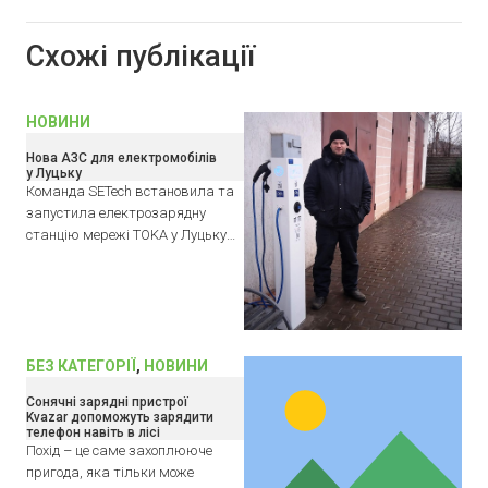
Схожі публікації
НОВИНИ
Нова АЗС для електромобілів
у Луцьку
Команда SETech встановила та
запустила електрозарядну
станцію мережі TOKA у Луцьку…
БЕЗ КАТЕГОРІЇ
,
НОВИНИ
Сонячні зарядні пристрої
Kvazar допоможуть зарядити
телефон навіть в лісі
Похід – це саме захоплююче
пригода, яка тільки може