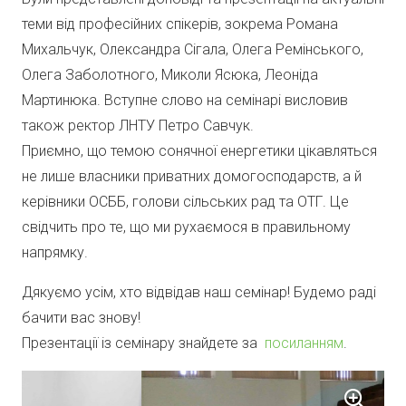
теми від професійних спікерів, зокрема Романа
Михальчук, Олександра Сігала, Олега Ремінського,
Олега Заболотного, Миколи Ясюка, Леоніда
Мартинюка. Вступне слово на семінарі висловив
також ректор ЛНТУ Петро Савчук.
Приємно, що темою сонячної енергетики цікавляться
не лише власники приватних домогосподарств, а й
керівники ОСББ, голови сільських рад та ОТГ. Це
свідчить про те, що ми рухаємося в правильному
напрямку.
Дякуємо усім, хто відвідав наш семінар! Будемо раді
бачити вас знову!
Презентації із семінару знайдете за
посиланням
.