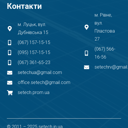
Контакти
м. Рівне,
вул.
м. Луцьк, вул.
Пластова
Дубнівська 15
27
(067) 157-15-15
(067) 566-
(095) 157-15-15
16-56
(067) 361-65-23
setechrv@gmai
setechua@gmail.com
office.setech@gmail.com
setech.prom.ua
© 2011 – 2025 setech.in.ua