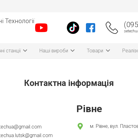
і Технології
(095
setech
ні станції
Наші вироби
Товари
Реаліз
Контактна інформація
Рівне
м. Рівне, вул. Пласто
techua@gmail.com
techua.lutsk@gmail.com