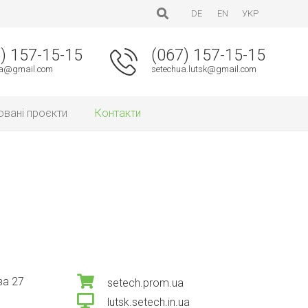
DE
EN
УКР
) 157-15-15
(067) 157-15-15
ua@gmail.com
setechua.lutsk@gmail.com
овані проєкти
Контакти
ва 27
setech.prom.ua
lutsk.setech.in.ua