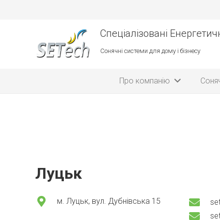
Спеціалізовані Енергетичн
Сонячні системи для дому і бізнесу
Про компанію
Соняч
Луцьк
м. Луцьк, вул. Дубнівська 15
se
se