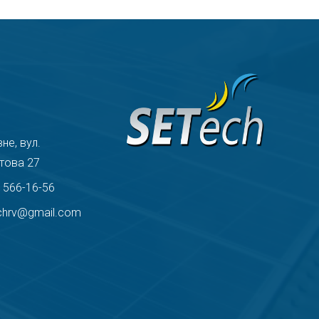
вне, вул.
това 27
) 566-16-56
chrv@gmail.com