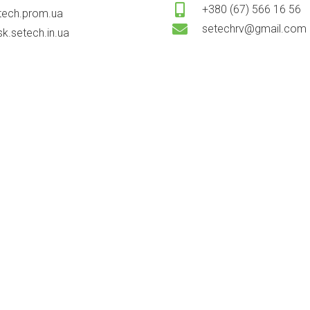
+380 (67) 566 16 56
tech.prom.ua
setechrv@gmail.com
sk.setech.in.ua